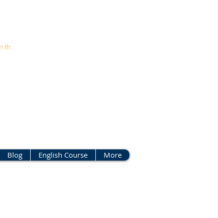
.th
Blog
English Course
More