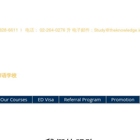
828-6611 l
电话：
02-264-0276
升
电子邮件：Study@theknowledge.in
言中心
泰语学校
Our Courses
ED Visa
Referral Program
Promotion