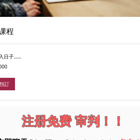
课程
子......
000
預訂
注册免费 审判！！