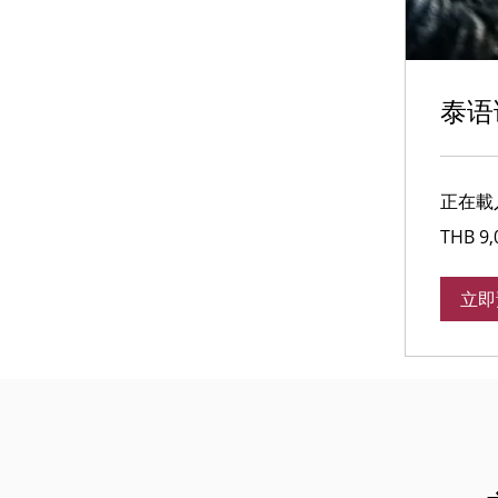
泰语
正在載入日
9,000
THB 9,
泰
铢
立即